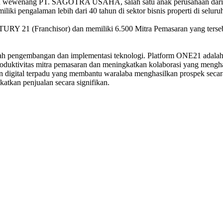
 wewenang PT. SAGOTRA USAHA, salah satu anak perusahaan dari Gru
iliki pengalaman lebih dari 40 tahun di sektor bisnis properti di seluru
21 (Franchisor) dan memiliki 6.500 Mitra Pemasaran yang tersebar d
 pengembangan dan implementasi teknologi. Platform ONE21 adalah si
roduktivitas mitra pemasaran dan meningkatkan kolaborasi yang men
 digital terpadu yang membantu waralaba menghasilkan prospek secara
atkan penjualan secara signifikan.