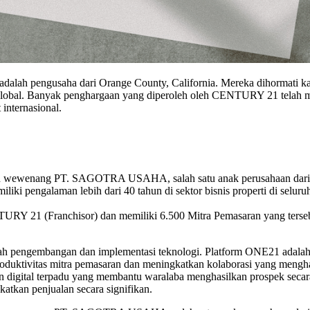
 adalah pengusaha dari Orange County, California. Mereka dihormati k
ra global. Banyak penghargaan yang diperoleh oleh CENTURY 21 telah
 internasional.
 wewenang PT. SAGOTRA USAHA, salah satu anak perusahaan dari Gru
iliki pengalaman lebih dari 40 tahun di sektor bisnis properti di seluru
21 (Franchisor) dan memiliki 6.500 Mitra Pemasaran yang tersebar d
 pengembangan dan implementasi teknologi. Platform ONE21 adalah si
roduktivitas mitra pemasaran dan meningkatkan kolaborasi yang men
 digital terpadu yang membantu waralaba menghasilkan prospek secara
atkan penjualan secara signifikan.