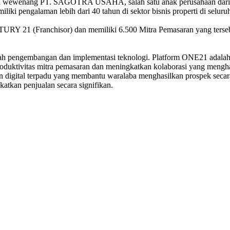
 wewenang PT. SAGOTRA USAHA, salah satu anak perusahaan dari Gru
iliki pengalaman lebih dari 40 tahun di sektor bisnis properti di seluru
21 (Franchisor) dan memiliki 6.500 Mitra Pemasaran yang tersebar d
 pengembangan dan implementasi teknologi. Platform ONE21 adalah si
roduktivitas mitra pemasaran dan meningkatkan kolaborasi yang men
 digital terpadu yang membantu waralaba menghasilkan prospek secara
atkan penjualan secara signifikan.