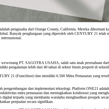
 adalah pengusaha dari Orange County, California. Mereka dihormati k
ra global. Banyak penghargaan yang diperoleh oleh CENTURY 21 telah
 internasional.
 wewenang PT. SAGOTRA USAHA, salah satu anak perusahaan dari Gru
iliki pengalaman lebih dari 40 tahun di sektor bisnis properti di seluru
21 (Franchisor) dan memiliki 6.500 Mitra Pemasaran yang tersebar d
 pengembangan dan implementasi teknologi. Platform ONE21 adalah si
roduktivitas mitra pemasaran dan meningkatkan kolaborasi yang men
 digital terpadu yang membantu waralaba menghasilkan prospek secara
atkan penjualan secara signifikan.