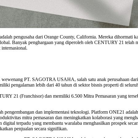
 adalah pengusaha dari Orange County, California. Mereka dihormati k
ra global. Banyak penghargaan yang diperoleh oleh CENTURY 21 telah
 internasional.
 wewenang PT. SAGOTRA USAHA, salah satu anak perusahaan dari Gru
iliki pengalaman lebih dari 40 tahun di sektor bisnis properti di seluru
21 (Franchisor) dan memiliki 6.500 Mitra Pemasaran yang tersebar d
 pengembangan dan implementasi teknologi. Platform ONE21 adalah si
roduktivitas mitra pemasaran dan meningkatkan kolaborasi yang men
 digital terpadu yang membantu waralaba menghasilkan prospek secara
atkan penjualan secara signifikan.