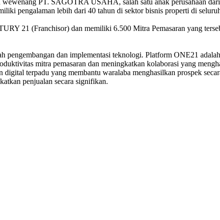
 wewenang PT. SAGOTRA USAHA, salah satu anak perusahaan dari Gru
iliki pengalaman lebih dari 40 tahun di sektor bisnis properti di seluru
21 (Franchisor) dan memiliki 6.500 Mitra Pemasaran yang tersebar d
 pengembangan dan implementasi teknologi. Platform ONE21 adalah si
roduktivitas mitra pemasaran dan meningkatkan kolaborasi yang men
 digital terpadu yang membantu waralaba menghasilkan prospek secara
atkan penjualan secara signifikan.