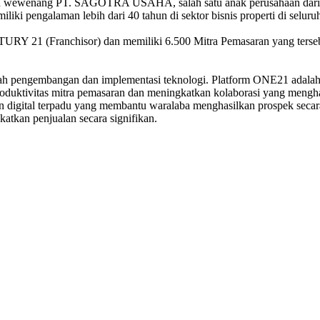
 wewenang PT. SAGOTRA USAHA, salah satu anak perusahaan dari Gru
iliki pengalaman lebih dari 40 tahun di sektor bisnis properti di seluru
21 (Franchisor) dan memiliki 6.500 Mitra Pemasaran yang tersebar d
 pengembangan dan implementasi teknologi. Platform ONE21 adalah si
roduktivitas mitra pemasaran dan meningkatkan kolaborasi yang men
 digital terpadu yang membantu waralaba menghasilkan prospek secara
atkan penjualan secara signifikan.