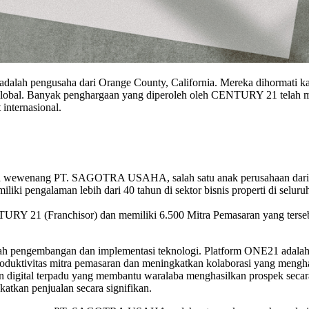
 adalah pengusaha dari Orange County, California. Mereka dihormati k
ra global. Banyak penghargaan yang diperoleh oleh CENTURY 21 telah
 internasional.
 wewenang PT. SAGOTRA USAHA, salah satu anak perusahaan dari Gru
iliki pengalaman lebih dari 40 tahun di sektor bisnis properti di seluru
21 (Franchisor) dan memiliki 6.500 Mitra Pemasaran yang tersebar d
 pengembangan dan implementasi teknologi. Platform ONE21 adalah si
roduktivitas mitra pemasaran dan meningkatkan kolaborasi yang men
 digital terpadu yang membantu waralaba menghasilkan prospek secara
atkan penjualan secara signifikan.