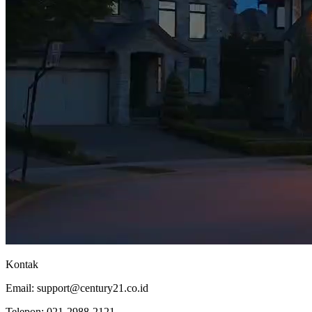
Kontak
Email:
support@century21.co.id
Telepon:
021-2988-2121