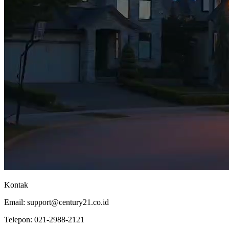
Kontak
Email:
support@century21.co.id
Telepon:
021-2988-2121