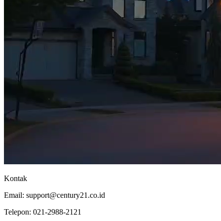
Kontak
Email:
support@century21.co.id
Telepon:
021-2988-2121