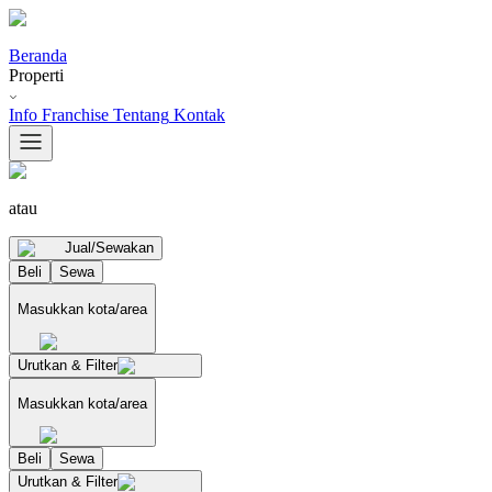
Beranda
Properti
Info Franchise
Tentang
Kontak
atau
Jual/Sewakan
Beli
Sewa
Masukkan kota/area
Urutkan & Filter
Masukkan kota/area
Beli
Sewa
Urutkan & Filter