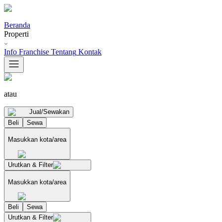
Beranda
Properti
Info Franchise
Tentang
Kontak
atau
Jual/Sewakan
Beli
Sewa
Masukkan kota/area
Urutkan & Filter
Masukkan kota/area
Beli
Sewa
Urutkan & Filter