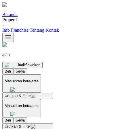
Beranda
Properti
Info Franchise
Tentang
Kontak
atau
Jual/Sewakan
Beli
Sewa
Masukkan kota/area
Urutkan & Filter
Masukkan kota/area
Beli
Sewa
Urutkan & Filter