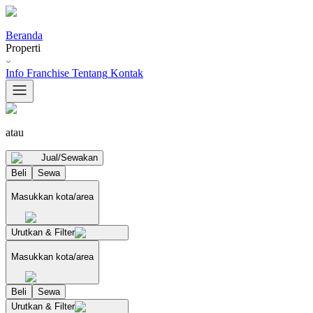
Beranda
Properti
Info Franchise
Tentang
Kontak
atau
Jual/Sewakan
Beli
Sewa
Masukkan kota/area
Urutkan & Filter
Masukkan kota/area
Beli
Sewa
Urutkan & Filter