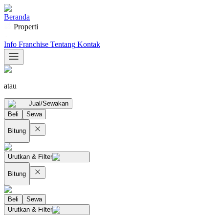
Beranda
Properti
Info Franchise
Tentang
Kontak
atau
Jual/Sewakan
Beli
Sewa
Bitung
Urutkan & Filter
Bitung
Beli
Sewa
Urutkan & Filter