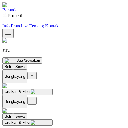
Beranda
Properti
Info Franchise
Tentang
Kontak
atau
Jual/Sewakan
Beli
Sewa
Bengkayang
Urutkan & Filter
Bengkayang
Beli
Sewa
Urutkan & Filter