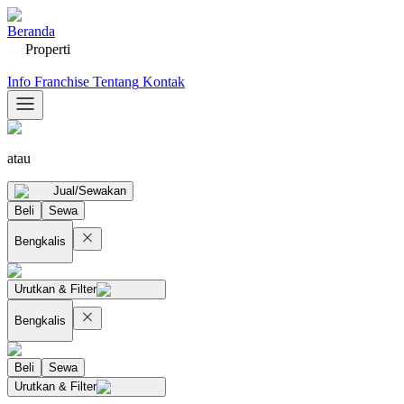
Beranda
Properti
Info Franchise
Tentang
Kontak
atau
Jual/Sewakan
Beli
Sewa
Bengkalis
Urutkan & Filter
Bengkalis
Beli
Sewa
Urutkan & Filter