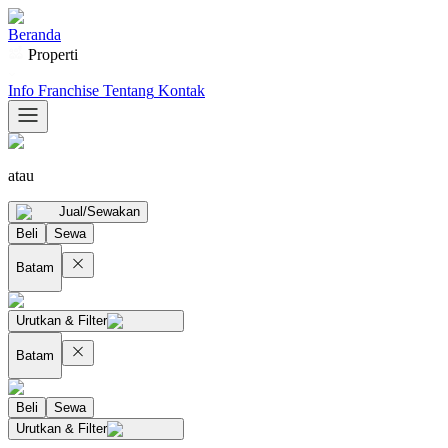
Beranda
Properti
Info Franchise
Tentang
Kontak
atau
Jual/Sewakan
Beli
Sewa
Batam
Urutkan & Filter
Batam
Beli
Sewa
Urutkan & Filter