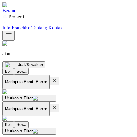
Beranda
Properti
Info Franchise
Tentang
Kontak
atau
Jual/Sewakan
Beli
Sewa
Martapura Barat, Banjar
Urutkan & Filter
Martapura Barat, Banjar
Beli
Sewa
Urutkan & Filter