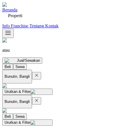
Beranda
Properti
Info Franchise
Tentang
Kontak
atau
Jual/Sewakan
Beli
Sewa
Bunutin, Bangli
Urutkan & Filter
Bunutin, Bangli
Beli
Sewa
Urutkan & Filter