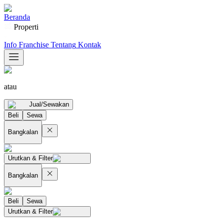
Beranda
Properti
Info Franchise
Tentang
Kontak
atau
Jual/Sewakan
Beli
Sewa
Bangkalan
Urutkan & Filter
Bangkalan
Beli
Sewa
Urutkan & Filter