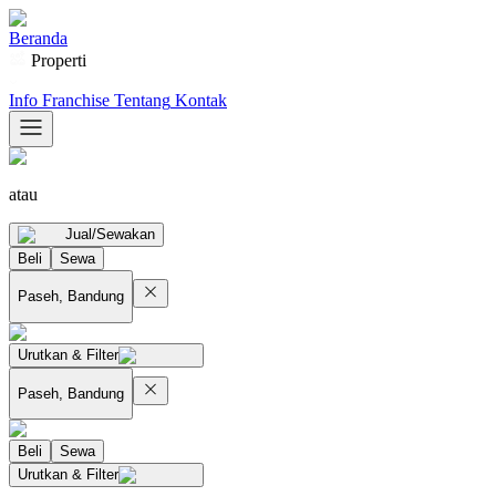
Beranda
Properti
Info Franchise
Tentang
Kontak
atau
Jual/Sewakan
Beli
Sewa
Paseh, Bandung
Urutkan & Filter
Paseh, Bandung
Beli
Sewa
Urutkan & Filter