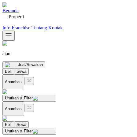
Beranda
Properti
Info Franchise
Tentang
Kontak
atau
Jual/Sewakan
Beli
Sewa
Anambas
Urutkan & Filter
Anambas
Beli
Sewa
Urutkan & Filter