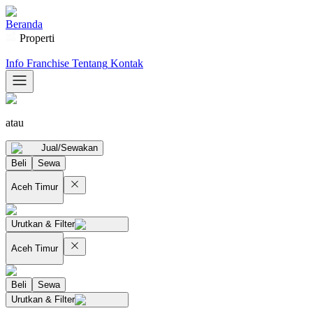
Beranda
Properti
Info Franchise
Tentang
Kontak
atau
Jual/Sewakan
Beli
Sewa
Aceh Timur
Urutkan & Filter
Aceh Timur
Beli
Sewa
Urutkan & Filter