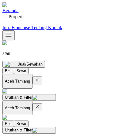
Beranda
Properti
Info Franchise
Tentang
Kontak
atau
Jual/Sewakan
Beli
Sewa
Aceh Tamiang
Urutkan & Filter
Aceh Tamiang
Beli
Sewa
Urutkan & Filter