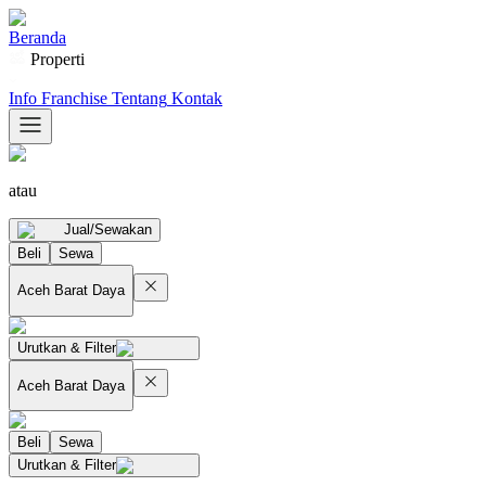
Beranda
Properti
Info Franchise
Tentang
Kontak
atau
Jual/Sewakan
Beli
Sewa
Aceh Barat Daya
Urutkan & Filter
Aceh Barat Daya
Beli
Sewa
Urutkan & Filter