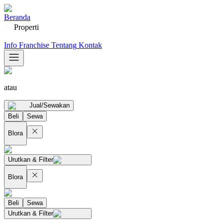
Beranda
Properti
Info Franchise
Tentang
Kontak
atau
Jual/Sewakan
Beli
Sewa
Blora
Urutkan & Filter
Blora
Beli
Sewa
Urutkan & Filter