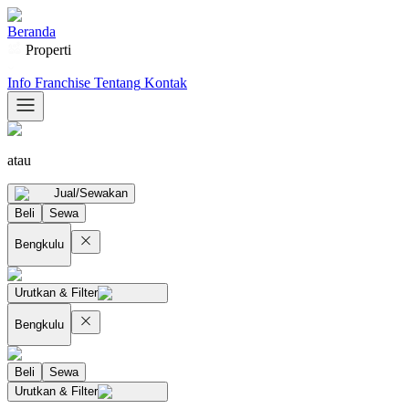
Beranda
Properti
Info Franchise
Tentang
Kontak
atau
Jual/Sewakan
Beli
Sewa
Bengkulu
Urutkan & Filter
Bengkulu
Beli
Sewa
Urutkan & Filter