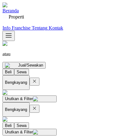
Beranda
Properti
Info Franchise
Tentang
Kontak
atau
Jual/Sewakan
Beli
Sewa
Bengkayang
Urutkan & Filter
Bengkayang
Beli
Sewa
Urutkan & Filter