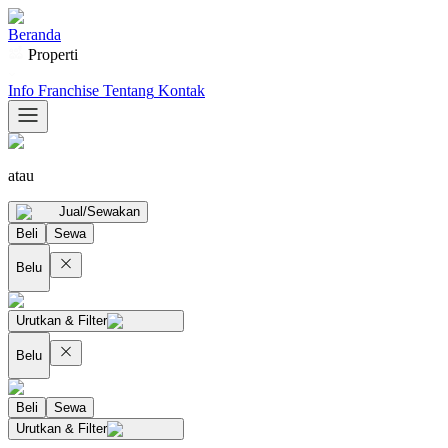
Beranda
Properti
Info Franchise
Tentang
Kontak
atau
Jual/Sewakan
Beli
Sewa
Belu
Urutkan & Filter
Belu
Beli
Sewa
Urutkan & Filter