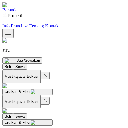
Beranda
Properti
Info Franchise
Tentang
Kontak
atau
Jual/Sewakan
Beli
Sewa
Mustikajaya, Bekasi
Urutkan & Filter
Mustikajaya, Bekasi
Beli
Sewa
Urutkan & Filter