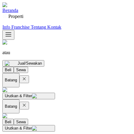
Beranda
Properti
Info Franchise
Tentang
Kontak
atau
Jual/Sewakan
Beli
Sewa
Batang
Urutkan & Filter
Batang
Beli
Sewa
Urutkan & Filter