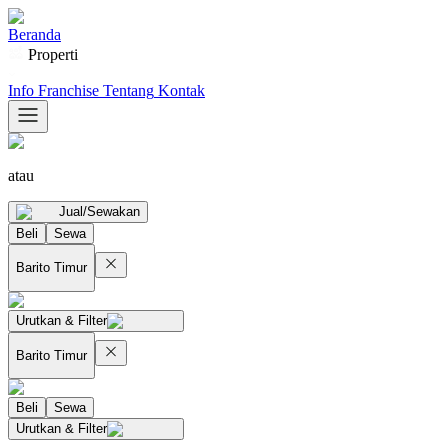
Beranda
Properti
Info Franchise
Tentang
Kontak
atau
Jual/Sewakan
Beli
Sewa
Barito Timur
Urutkan & Filter
Barito Timur
Beli
Sewa
Urutkan & Filter