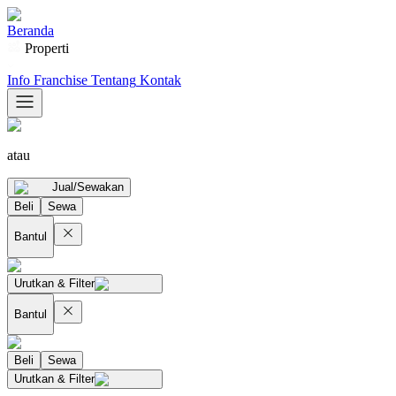
Beranda
Properti
Info Franchise
Tentang
Kontak
atau
Jual/Sewakan
Beli
Sewa
Bantul
Urutkan & Filter
Bantul
Beli
Sewa
Urutkan & Filter