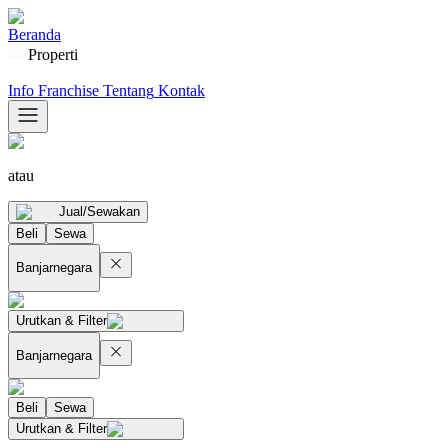
Beranda
Properti
Info Franchise
Tentang
Kontak
atau
Jual/Sewakan
Beli
Sewa
Banjarnegara
Urutkan & Filter
Banjarnegara
Beli
Sewa
Urutkan & Filter