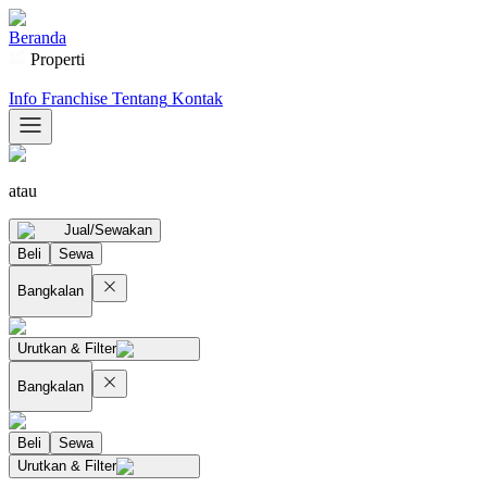
Beranda
Properti
Info Franchise
Tentang
Kontak
atau
Jual/Sewakan
Beli
Sewa
Bangkalan
Urutkan & Filter
Bangkalan
Beli
Sewa
Urutkan & Filter