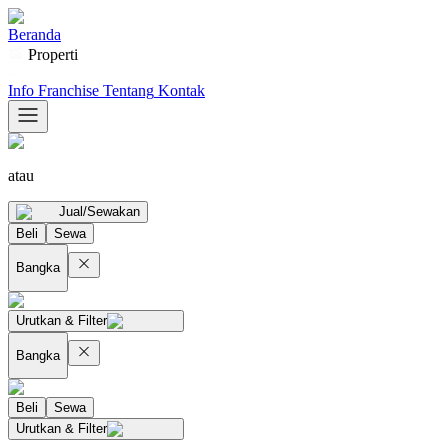
Beranda
Properti
Info Franchise
Tentang
Kontak
atau
Jual/Sewakan
Beli
Sewa
Bangka
Urutkan & Filter
Bangka
Beli
Sewa
Urutkan & Filter