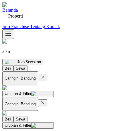
Beranda
Properti
Info Franchise
Tentang
Kontak
atau
Jual/Sewakan
Beli
Sewa
Caringin, Bandung
Urutkan & Filter
Caringin, Bandung
Beli
Sewa
Urutkan & Filter