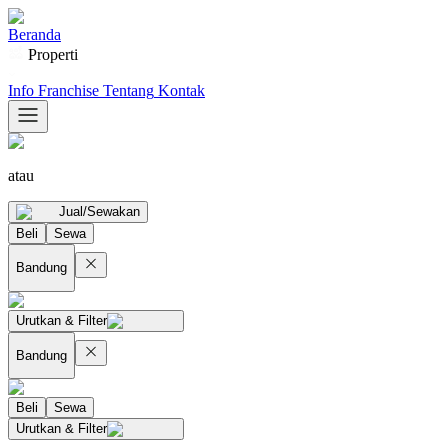
Beranda
Properti
Info Franchise
Tentang
Kontak
atau
Jual/Sewakan
Beli
Sewa
Bandung
Urutkan & Filter
Bandung
Beli
Sewa
Urutkan & Filter