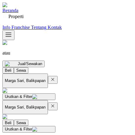
Beranda
Properti
Info Franchise
Tentang
Kontak
atau
Jual/Sewakan
Beli
Sewa
Marga Sari, Balikpapan
Urutkan & Filter
Marga Sari, Balikpapan
Beli
Sewa
Urutkan & Filter