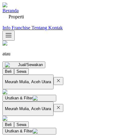
Beranda
Properti
Info Franchise
Tentang
Kontak
atau
Jual/Sewakan
Beli
Sewa
Meurah Mulia, Aceh Utara
Urutkan & Filter
Meurah Mulia, Aceh Utara
Beli
Sewa
Urutkan & Filter