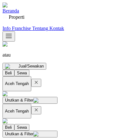
Beranda
Properti
Info Franchise
Tentang
Kontak
atau
Jual/Sewakan
Beli
Sewa
Aceh Tengah
Urutkan & Filter
Aceh Tengah
Beli
Sewa
Urutkan & Filter