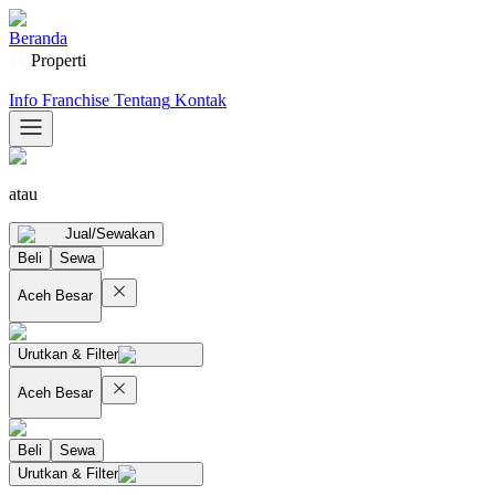
Beranda
Properti
Info Franchise
Tentang
Kontak
atau
Jual/Sewakan
Beli
Sewa
Aceh Besar
Urutkan & Filter
Aceh Besar
Beli
Sewa
Urutkan & Filter